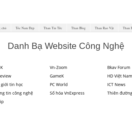
g chủ
Tóc Nam Đẹp
Than Tin Tức
Than Blog
Than Rao Vặt
Than 
Danh Bạ Website Công Nghệ
nK
Vn-Zoom
Bkav Forum
eview
GameK
HD Việt Na
giới tin học
PC World
ICT News
ng tin công nghệ
Số hóa VnExpress
Thiên đường
ip