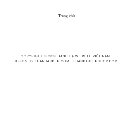
Trang chủ
COPYRIGHT ©
2026
DANH BẠ WEBSITE VIỆT NAM
DESIGN BY
THANBARBER.COM
|
THANBARBERSHOP.COM