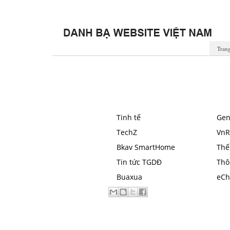
Tran
Tinh tế
Ge
TechZ
VnR
Bkav SmartHome
Thế 
Tin tức TGDĐ
Thô
Buaxua
eCh