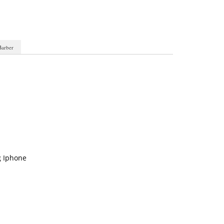
Barber
m
 Iphone