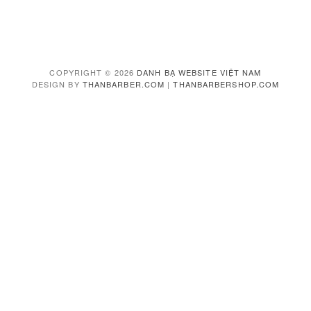
COPYRIGHT ©
2026
DANH BẠ WEBSITE VIỆT NAM
DESIGN BY
THANBARBER.COM
|
THANBARBERSHOP.COM