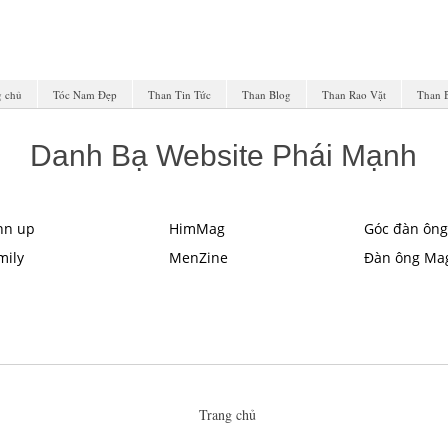
g chủ
Tóc Nam Đẹp
Than Tin Tức
Than Blog
Than Rao Vặt
Than 
Danh Bạ Website Phái Mạnh
nn up
HimMag
Góc đàn ông
mily
MenZine
Đàn ông Ma
Trang chủ